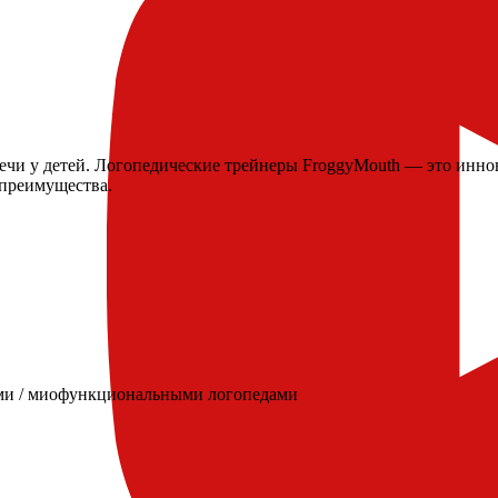
ечи у детей. Логопедические трейнеры FroggyMouth — это инно
 преимущества.
ами / миофункциональными логопедами