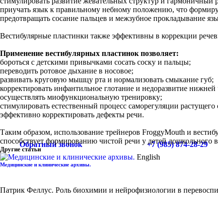
стимулировать развитие жевательных структур и гармоничный р
приучать язык к правильному небному положению, что формиру
предотвращать сосание пальцев и межзубное прокладывание яз
Вестибулярные пластинки также эффективны в коррекции речев
Применение вестибулярных пластинок позволяет:
бороться с детскими привычками сосать соску и пальцы;
переводить ротовое дыхание в носовое;
развивать круговую мышцу рта и нормализовать смыкание губ;
корректировать инфантильное глотание и недоразвитие нижней
осуществлять миофункциональную тренировку;
стимулировать естественный процесс саморегуляции растущего 
эффективно корректировать дефекты речи.
Таким образом, использование трейнеров FroggyMouth и вестибу
способствует формированию чистой речи у детей дошкольного в
Обратный звонок
+7 (985) 874-28-29
Другие статьи
English
Медицинские и клинические архивы.
Патрик Феллус. Роль биохимии и нейрофизиологии в перевосп