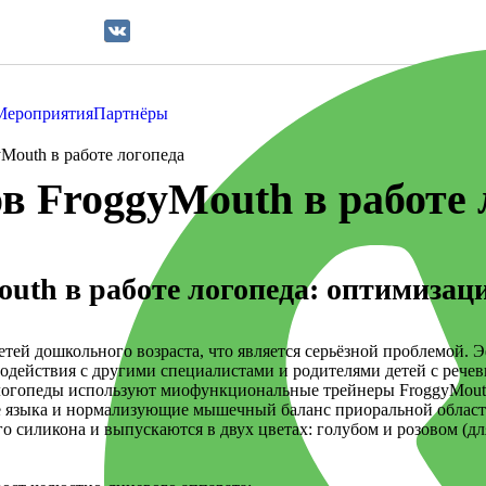
Мероприятия
Партнёры
Mouth в работе логопеда
в FroggyMouth в работе 
uth в работе логопеда: оптимизаци
етей дошкольного возраста, что является серьёзной проблемой. 
модействия с другими специалистами и родителями детей с реч
и логопеды используют миофункциональные трейнеры FroggyMou
языка и нормализующие мышечный баланс приоральной област
 силикона и выпускаются в двух цветах: голубом и розовом (дл