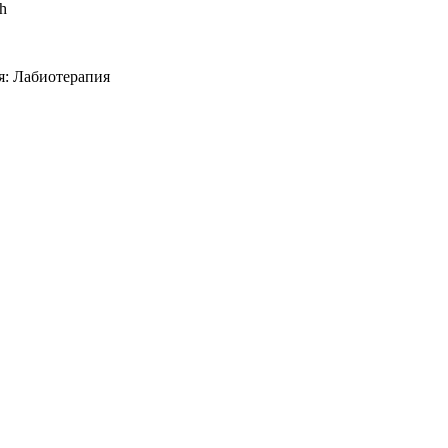
sh
я: Лабиотерапия