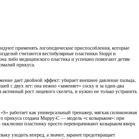
ендуют применять логопедические приспособления, которые
изделий считаются вестибулярные пластинки Stoppi и
кона либо медицинского пластика и успешно помогают детям
номалий прикуса.
жение дает двойной эффект: убирает внешнее давление пальца,
ей с двух лет: она нежно «заменяет» соску и за один-два
я активный рост лицевого скелета, и нужно не только устранить
 «S» работает как универсальный тренажер, мягкая силиконовая
го прикуса создана Muppy-C — модель «с козырьком»: при
й окклюзии пластинку просто переворачивают козырьком вверх
ыку уходить вперед, а значит, заранее предотвращает