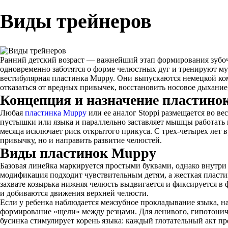
Виды трейнеров
Ранний детский возраст — важнейший этап формирования зубоч
одновременно заботятся о форме челюстных дуг и тренируют мус
вестибулярная пластинка Muppy. Они выпускаются немецкой ком
отказаться от вредных привычек, восстановить носовое дыхани
Концепция и назначение пластино
Любая
пластинка Muppy
или ее аналог Stoppi размещается во в
пустышки или языка и параллельно заставляет мышцы работать пр
месяца исключает риск открытого прикуса. С трех-четырех лет в
привычку, но и направить развитие челюстей.
Виды пластинок Muppy
Базовая линейка маркируется простыми буквами, однако внутри
модификация подходит чувствительным детям, а жесткая пластик
захвате козырька нижняя челюсть выдвигается и фиксируется 
и добиваются движения верхней челюсти.
Если у ребенка наблюдается межзубное прокладывание языка, на
формирование «щели» между резцами. Для ленивого, гипотонич
бусинка стимулирует корень языка: каждый глотательный акт п