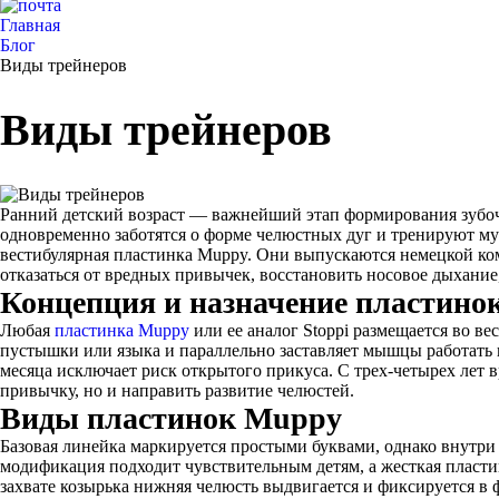
Главная
Блог
Виды трейнеров
Виды трейнеров
Ранний детский возраст — важнейший этап формирования зубоч
одновременно заботятся о форме челюстных дуг и тренируют мус
вестибулярная пластинка Muppy. Они выпускаются немецкой ком
отказаться от вредных привычек, восстановить носовое дыхани
Концепция и назначение пластино
Любая
пластинка Muppy
или ее аналог Stoppi размещается во в
пустышки или языка и параллельно заставляет мышцы работать пр
месяца исключает риск открытого прикуса. С трех-четырех лет в
привычку, но и направить развитие челюстей.
Виды пластинок Muppy
Базовая линейка маркируется простыми буквами, однако внутри
модификация подходит чувствительным детям, а жесткая пластик
захвате козырька нижняя челюсть выдвигается и фиксируется 