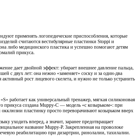
ендуют применять логопедические приспособления, которые
изделий считаются вестибулярные пластинки Stoppi и
кона либо медицинского пластика и успешно помогают детям
номалий прикуса.
жение дает двойной эффект: убирает внешнее давление пальца,
ей с двух лет: она нежно «заменяет» соску и за один-два
я активный рост лицевого скелета, и нужно не только устранить
 «S» работает как универсальный тренажер, мягкая силиконовая
го прикуса создана Muppy-C — модель «с козырьком»: при
й окклюзии пластинку просто переворачивают козырьком вверх
ыку уходить вперед, а значит, заранее предотвращает
ициальное название Muppy-P. Закрепленная на проволоке
ечевую реабилитацию при дизартрии, ринолалии, тахилалии.