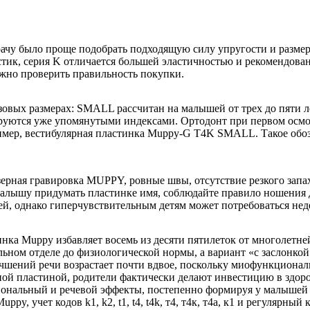
чу было проще подобрать подходящую силу упругости и размер.
пластик, серия K отличается большей эластичностью и рекомендо
ожно проверить правильность покупки.
зовых размерах: SMALL рассчитан на малышей от трех до пяти 
лируются уже упомянутыми индексами. Ортодонт при первом осмо
ример, вестибулярная пластинка Muppy-G T4K SMALL. Такое обоз
азерная гравировка MUPPY, ровные швы, отсутствие резкого зап
малышу придумать пластинке имя, соблюдайте правило ношения д
ей, однако гиперчувствительным детям может потребоваться нед
ка Muppy избавляет восемь из десяти пятилеток от многолетней
ьном отделе до физиологической нормы, а вариант «с заслонкой
лучшений речи возрастает почти вдвое, поскольку миофункциона
й пластиной, родители фактически делают инвестицию в здоров
иональный и речевой эффекты, постепенно формируя у малышей
py, учет кодов k1, k2, t1, t4, t4k, т4, т4к, т4а, к1 и регулярн