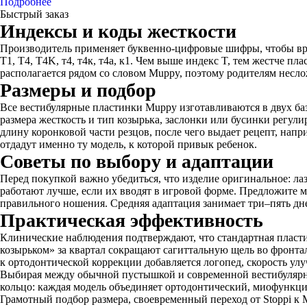
Подробнее
Быстрый заказ
Индексы и коды жесткости
Производитель применяет буквенно-цифровые шифры, чтобы вра
T1, T4, T4K, т4, т4к, т4а, к1. Чем выше индекс T, тем жестче 
располагается рядом со словом Muppy, поэтому родителям несл
Размеры и подбор
Все вестибулярные пластинки Muppy изготавливаются в двух ба
размера жесткость и тип козырька, заслонки или бусинки регу
длину коронковой части резцов, после чего выдает рецепт, нап
отдадут именно ту модель, к которой привык ребенок.
Советы по выбору и адаптации
Перед покупкой важно убедиться, что изделие оригинальное: л
работают лучше, если их вводят в игровой форме. Предложите 
правильного ношения. Средняя адаптация занимает три–пять дн
Практическая эффективность
Клинические наблюдения подтверждают, что стандартная пластин
козырьком» за квартал сокращают сагиттальную щель во фронтал
к ортодонтической коррекции добавляется логопед, скорость у
Выбирая между обычной пустышкой и современной вестибулярно
кольцо: каждая модель объединяет ортодонтический, миофункц
Грамотный подбор размера, своевременный переход от Stoppi к Mup