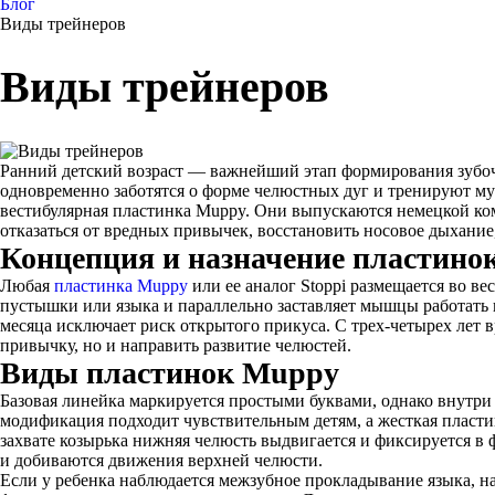
Блог
Виды трейнеров
Виды трейнеров
Ранний детский возраст — важнейший этап формирования зубоч
одновременно заботятся о форме челюстных дуг и тренируют мус
вестибулярная пластинка Muppy. Они выпускаются немецкой ком
отказаться от вредных привычек, восстановить носовое дыхани
Концепция и назначение пластино
Любая
пластинка Muppy
или ее аналог Stoppi размещается во в
пустышки или языка и параллельно заставляет мышцы работать пр
месяца исключает риск открытого прикуса. С трех-четырех лет в
привычку, но и направить развитие челюстей.
Виды пластинок Muppy
Базовая линейка маркируется простыми буквами, однако внутри
модификация подходит чувствительным детям, а жесткая пластик
захвате козырька нижняя челюсть выдвигается и фиксируется 
и добиваются движения верхней челюсти.
Если у ребенка наблюдается межзубное прокладывание языка, на