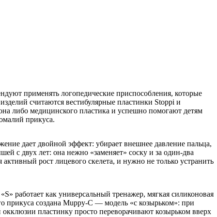
ендуют применять логопедические приспособления, которые
изделий считаются вестибулярные пластинки Stoppi и
кона либо медицинского пластика и успешно помогают детям
номалий прикуса.
жение дает двойной эффект: убирает внешнее давление пальца,
ей с двух лет: она нежно «заменяет» соску и за один-два
я активный рост лицевого скелета, и нужно не только устранить
 «S» работает как универсальный тренажер, мягкая силиконовая
го прикуса создана Muppy-C — модель «с козырьком»: при
й окклюзии пластинку просто переворачивают козырьком вверх