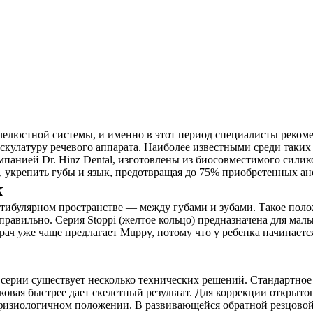
елюстной системы, и именно в этот период специалисты реком
кулатуру речевого аппарата. Наиболее известными среди таких 
панией Dr. Hinz Dental, изготовлены из биосовместимого сили
е, укрепить губы и язык, предотвращая до 75% приобретенных а
к
естибулярном пространстве — между губами и зубами. Такое поло
авильно. Серия Stoppi (желтое кольцо) предназначена для малыш
рач уже чаще предлагает Muppy, потому что у ребенка начинаетс
 серии существует несколько технических решений. Стандартное
овая быстрее дает скелетный результат. Для коррекции открыто
в физиологичном положении. В развивающейся обратной резцово