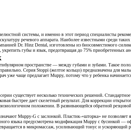
елюстной системы, и именно в этот период специалисты реком
кулатуру речевого аппарата. Наиболее известными среди таких 
панией Dr. Hinz Dental, изготовлены из биосовместимого сили
е, укрепить губы и язык, предотвращая до 75% приобретенных а
к
естибулярном пространстве — между губами и зубами. Такое поло
авильно. Серия Stoppi (желтое кольцо) предназначена для малыш
рач уже чаще предлагает Muppy, потому что у ребенка начинаетс
 серии существует несколько технических решений. Стандартное
овая быстрее дает скелетный результат. Для коррекции открыто
в физиологичном положении. В развивающейся обратной резцово
значают Muppy-G c заслонкой. Пластик-«шторка» не позволяет яз
ного языка предусмотрена модификация Muppy с бусинкой — оф
ревращается в микромассаж, усиливающий тонус и ускоряющий р