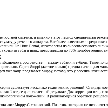
елюстной системы, и именно в этот период специалисты реком
кулатуру речевого аппарата. Наиболее известными среди таких 
панией Dr. Hinz Dental, изготовлены из биосовместимого сили
е, укрепить губы и язык, предотвращая до 75% приобретенных а
к
естибулярном пространстве — между губами и зубами. Такое поло
авильно. Серия Stoppi (желтое кольцо) предназначена для малыш
рач уже чаще предлагает Muppy, потому что у ребенка начинаетс
 серии существует несколько технических решений. Стандартное
овая быстрее дает скелетный результат. Для коррекции открыто
в физиологичном положении. В развивающейся обратной резцово
значают Muppy-G c заслонкой. Пластик-«шторка» не позволяет яз