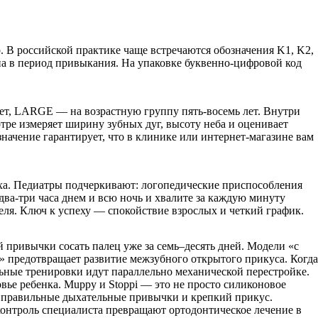
 В российской практике чаще встречаются обозначения K1, K2,
вана в период привыкания. На упаковке буквенно-цифровой код
лет, LARGE — на возрастную группу пять-восемь лет. Внутри
тре измеряет ширину зубных дуг, высоту неба и оценивает
начение гарантирует, что в клинике или интернет-магазине вам
аха. Педиатры подчеркивают: логопедические приспособления
ва-три часа днем и всю ночь и хвалите за каждую минуту
еля. Ключ к успеху — спокойствие взрослых и четкий график.
 привычки сосать палец уже за семь–десять дней. Модели «с
» предотвращает развитие межзубного открытого прикуса. Когда
льные тренировки идут параллельно механической перестройке.
ье ребенка. Muppy и Stoppi — это не просто силиконовое
 правильные дыхательные привычки и крепкий прикус.
ый контроль специалиста превращают ортодонтическое лечение в