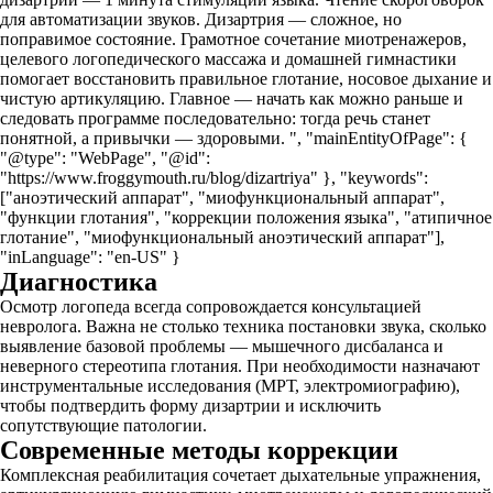
для автоматизации звуков. Дизартрия — сложное, но
поправимое состояние. Грамотное сочетание миотренажеров,
целевого логопедического массажа и домашней гимнастики
помогает восстановить правильное глотание, носовое дыхание и
чистую артикуляцию. Главное — начать как можно раньше и
следовать программе последовательно: тогда речь станет
понятной, а привычки — здоровыми. ", "mainEntityOfPage": {
"@type": "WebPage", "@id":
"https://www.froggymouth.ru/blog/dizartriya" }, "keywords":
["аноэтический аппарат", "миофункциональный аппарат",
"функции глотания", "коррекции положения языка", "атипичное
глотание", "миофункциональный аноэтический аппарат"],
"inLanguage": "en-US" }
Диагностика
Осмотр логопеда всегда сопровождается консультацией
невролога. Важна не столько техника постановки звука, сколько
выявление базовой проблемы — мышечного дисбаланса и
неверного стереотипа глотания. При необходимости назначают
инструментальные исследования (МРТ, электромиографию),
чтобы подтвердить форму дизартрии и исключить
сопутствующие патологии.
Современные методы коррекции
Комплексная реабилитация сочетает дыхательные упражнения,