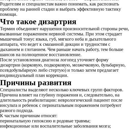
Родителям и специалистам важно понимать, как распознать
проблему на ранней стадии и выбрать эффективную тактику
помощи.
Что такое дизартрия
Термин объединяет нарушения произносительной стороны речи,
вызванные поражением нервной системы. При этом страдает
мышечный тонус языка, губ, мягкого неба и дыхательного
аппарата, что ведет к смазанной дикции и трудностям с
дыханием и глотанием. Чем раньше начать работу, тем больше
шансов на полноценное восстановление.
После установления диагноза логопед уточняет форму
дизартрии (корковую, подкорковую, мозжечковую, бульбарную,
псевдобульбарную либо стертую) и только затем предлагает
индивидуальный план коррекции.
Причины развития
Специалисты выделяют несколько ключевых групп факторов.
Причина влияет на глубину поражения и, следовательно, на
длительность реабилитации: неврологический пациент после
инсульта и ребенок с перинатальным поражением потребуют
разного подхода.
К частым причинам относят:
перинатальную гипоксию и родовые травмы;
инфекционные или воспалительные заболевания мозга;