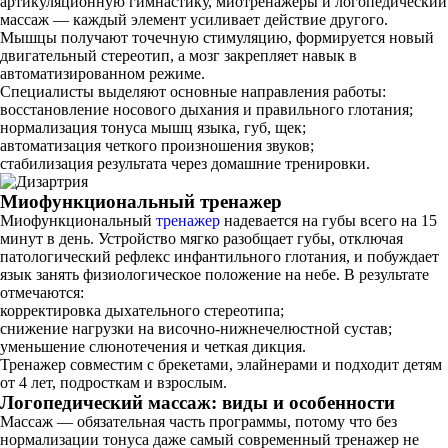
артикуляционную гимнастику, миотренажеры и логопедический
массаж — каждый элемент усиливает действие другого.
Мышцы получают точечную стимуляцию, формируется новый
двигательный стереотип, а мозг закрепляет навык в
автоматизированном режиме.
Специалисты выделяют основные направления работы:
восстановление носового дыхания и правильного глотания;
нормализация тонуса мышц языка, губ, щек;
автоматизация четкого произношения звуков;
стабилизация результата через домашние тренировки.
Миофункциональный тренажер
Миофункциональный
тренажер
надевается на губы всего на 15
минут в день. Устройство мягко разобщает губы, отключая
патологический рефлекс инфантильного глотания, и побуждает
язык занять физиологическое положение на небе. В результате
отмечаются:
корректировка дыхательного стереотипа;
снижение нагрузки на височно‐нижнечелюстной сустав;
уменьшение слюнотечения и четкая дикция.
Тренажер совместим с брекетами, элайнерами и подходит детям
от 4 лет, подросткам и взрослым.
Логопедический массаж: виды и особенности
Массаж — обязательная часть программы, потому что без
нормализации тонуса даже самый современный тренажер не