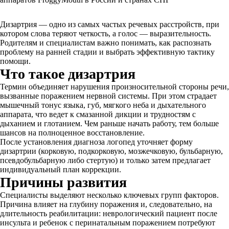
Дизартрия — одно из самых частых речевых расстройств, при
котором слова теряют четкость, а голос — выразительность.
Родителям и специалистам важно понимать, как распознать
проблему на ранней стадии и выбрать эффективную тактику
помощи.
Что такое дизартрия
Термин объединяет нарушения произносительной стороны речи,
вызванные поражением нервной системы. При этом страдает
мышечный тонус языка, губ, мягкого неба и дыхательного
аппарата, что ведет к смазанной дикции и трудностям с
дыханием и глотанием. Чем раньше начать работу, тем больше
шансов на полноценное восстановление.
После установления диагноза логопед уточняет форму
дизартрии (корковую, подкорковую, мозжечковую, бульбарную,
псевдобульбарную либо стертую) и только затем предлагает
индивидуальный план коррекции.
Причины развития
Специалисты выделяют несколько ключевых групп факторов.
Причина влияет на глубину поражения и, следовательно, на
длительность реабилитации: неврологический пациент после
инсульта и ребенок с перинатальным поражением потребуют