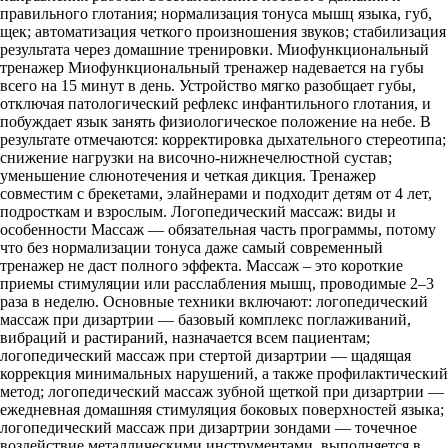
правильного глотания; нормализация тонуса мышц языка, губ,
щек; автоматизация четкого произношения звуков; стабилизация
результата через домашние тренировки. Миофункциональный
тренажер Миофункциональный тренажер надевается на губы
всего на 15 минут в день. Устройство мягко разобщает губы,
отключая патологический рефлекс инфантильного глотания, и
побуждает язык занять физиологическое положение на небе. В
результате отмечаются: корректировка дыхательного стереотипа;
снижение нагрузки на височно‐нижнечелюстной сустав;
уменьшение слюнотечения и четкая дикция. Тренажер
совместим с брекетами, элайнерами и подходит детям от 4 лет,
подросткам и взрослым. Логопедический массаж: виды и
особенности Массаж — обязательная часть программы, потому
что без нормализации тонуса даже самый современный
тренажер не даст полного эффекта. Массаж – это короткие
приемы стимуляции или расслабления мышц, проводимые 2–3
раза в неделю. Основные техники включают: логопедический
массаж при дизартрии — базовый комплекс поглаживаний,
вибраций и растираний, назначается всем пациентам;
логопедический массаж при стертой дизартрии — щадящая
коррекция минимальных нарушений, а также профилактический
метод; логопедический массаж зубной щеткой при дизартрии —
ежедневная домашняя стимуляция боковых поверхностей языка;
логопедический массаж при дизартрии зондами — точечное
воздействие металлическими инструментами, выполняется в