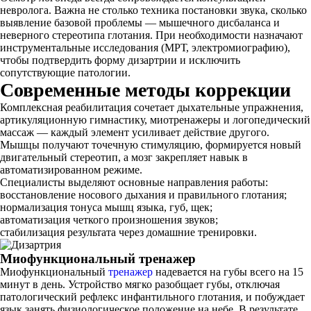
невролога. Важна не столько техника постановки звука, сколько
выявление базовой проблемы — мышечного дисбаланса и
неверного стереотипа глотания. При необходимости назначают
инструментальные исследования (МРТ, электромиографию),
чтобы подтвердить форму дизартрии и исключить
сопутствующие патологии.
Современные методы коррекции
Комплексная реабилитация сочетает дыхательные упражнения,
артикуляционную гимнастику, миотренажеры и логопедический
массаж — каждый элемент усиливает действие другого.
Мышцы получают точечную стимуляцию, формируется новый
двигательный стереотип, а мозг закрепляет навык в
автоматизированном режиме.
Специалисты выделяют основные направления работы:
восстановление носового дыхания и правильного глотания;
нормализация тонуса мышц языка, губ, щек;
автоматизация четкого произношения звуков;
стабилизация результата через домашние тренировки.
Миофункциональный тренажер
Миофункциональный
тренажер
надевается на губы всего на 15
минут в день. Устройство мягко разобщает губы, отключая
патологический рефлекс инфантильного глотания, и побуждает
язык занять физиологическое положение на небе. В результате