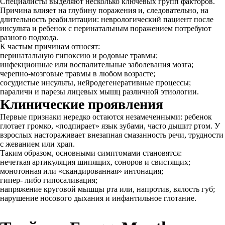
Специалисты выделяют несколько ключевых групп факторов.
Причина влияет на глубину поражения и, следовательно, на
длительность реабилитации: неврологический пациент после
инсульта и ребенок с перинатальным поражением потребуют
разного подхода.
К частым причинам относят:
перинатальную гипоксию и родовые травмы;
инфекционные или воспалительные заболевания мозга;
черепно‐мозговые травмы в любом возрасте;
сосудистые инсульты, нейродегенеративные процессы;
параличи и парезы лицевых мышц различной этиологии.
Клинические проявления
Первые признаки нередко остаются незамеченными: ребенок
глотает громко, «подпирает» язык зубами, часто дышит ртом. У
взрослых настораживает внезапная смазанность речи, трудности
с жеванием или храп.
Таким образом, основными симптомами становятся:
нечеткая артикуляция шипящих, соноров и свистящих;
монотонная или «скандированная» интонация;
гипер‐ либо гипосаливация;
напряжение круговой мышцы рта или, напротив, вялость губ;
нарушение носового дыхания и инфантильное глотание.