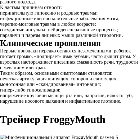
разного подхода.
К частым причинам относят:
перинатальную гипоксию и родовые травмы;
инфекционные или воспалительные заболевания мозга;
черепно‐мозговые травмы в любом возрасте;
сосудистые инсульты, нейродегенеративные процессы;
параличи и парезы лицевых мышц различной этиологии.
Клинические проявления
Первые признаки нередко остаются незамеченными: ребенок
глотает громко, «подпирает» язык зубами, часто дышит ртом. У
взрослых настораживает внезапная смазанность речи, трудности
с жеванием или храп.
Таким образом, основными симптомами становятся:
нечеткая артикуляция шипящих, соноров и свистящих;
монотонная или «скандированная» интонация;
гипер‐ либо гипосаливация;
напряжение круговой мышцы рта или, напротив, вялость губ;
нарушение носового дыхания и инфантильное глотание.
Трейнер FroggyMouth