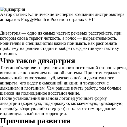
Автор статьи:
Клинические эксперты компании дистрибьютера
аппаратов FroggyMouth в России и странах СНГ
Дизартрия — одно из самых частых речевых расстройств, при
котором слова теряют четкость, а голос — выразительность.
Родителям и специалистам важно понимать, как распознать
проблему на ранней стадии и выбрать эффективную тактику
помощи.
Что такое дизартрия
Термин объединяет нарушения произносительной стороны речи,
вызванные поражением нервной системы. При этом страдает
мышечный тонус языка, губ, мягкого неба и дыхательного
аппарата, что ведет к смазанной дикции и трудностям с
дыханием и глотанием. Чем раньше начать работу, тем больше
шансов на полноценное восстановление.
После установления диагноза логопед уточняет форму
дизартрии (корковую, подкорковую, мозжечковую, бульбарную,
псевдобульбарную либо стертую) и только затем предлагает
индивидуальный план коррекции.
Причины развития