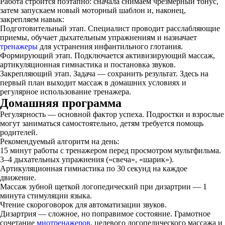
Работа строится поэтапно: сначала снимаем чрезмерный тонус,
затем запускаем новый моторный шаблон и, наконец,
закрепляем навык:
Подготовительный этап. Специалист проводит расслабляющие
приемы, обучает дыхательным упражнениям и назначает
тренажеры
для устранения инфантильного глотания.
Формирующий этап. Подключается активизирующий массаж,
артикуляционная гимнастика и постановка звуков.
Закрепляющий этап. Задача — сохранить результат. Здесь на
первый план выходит массаж в домашних условиях и
регулярное использование тренажера.
Домашняя программа
Регулярность — основной фактор успеха. Подростки и взрослые
могут заниматься самостоятельно, детям требуется помощь
родителей.
Рекомендуемый алгоритм на день:
15 минут работы с тренажером перед просмотром мультфильма.
3–4 дыхательных упражнения («свеча», «шарик»).
Артикуляционная гимнастика по 30 секунд на каждое
движение.
Массаж зубной щеткой логопедический при дизартрии — 1
минута стимуляции языка.
Чтение скороговорок для автоматизации звуков.
Дизартрия — сложное, но поправимое состояние. Грамотное
сочетание
миотренажеров
, целевого логопедического массажа и