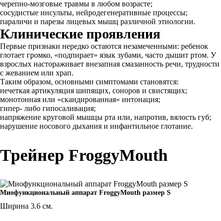
черепно‐мозговые травмы в любом возрасте;
сосудистые инсульты, нейродегенеративные процессы;
параличи и парезы лицевых мышц различной этиологии.
Клинические проявления
Первые признаки нередко остаются незамеченными: ребенок
глотает громко, «подпирает» язык зубами, часто дышит ртом. У
взрослых настораживает внезапная смазанность речи, трудности
с жеванием или храп.
Таким образом, основными симптомами становятся:
нечеткая артикуляция шипящих, соноров и свистящих;
монотонная или «скандированная» интонация;
гипер‐ либо гипосаливация;
напряжение круговой мышцы рта или, напротив, вялость губ;
нарушение носового дыхания и инфантильное глотание.
Трейнер FroggyMouth
Миофункциональный аппарат FroggyMouth размер S
Ширина 3.6 см.