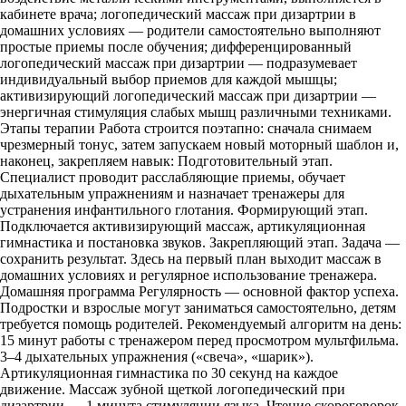
кабинете врача; логопедический массаж при дизартрии в
домашних условиях — родители самостоятельно выполняют
простые приемы после обучения; дифференцированный
логопедический массаж при дизартрии — подразумевает
индивидуальный выбор приемов для каждой мышцы;
активизирующий логопедический массаж при дизартрии —
энергичная стимуляция слабых мышц различными техниками.
Этапы терапии Работа строится поэтапно: сначала снимаем
чрезмерный тонус, затем запускаем новый моторный шаблон и,
наконец, закрепляем навык: Подготовительный этап.
Специалист проводит расслабляющие приемы, обучает
дыхательным упражнениям и назначает тренажеры для
устранения инфантильного глотания. Формирующий этап.
Подключается активизирующий массаж, артикуляционная
гимнастика и постановка звуков. Закрепляющий этап. Задача —
сохранить результат. Здесь на первый план выходит массаж в
домашних условиях и регулярное использование тренажера.
Домашняя программа Регулярность — основной фактор успеха.
Подростки и взрослые могут заниматься самостоятельно, детям
требуется помощь родителей. Рекомендуемый алгоритм на день:
15 минут работы с тренажером перед просмотром мультфильма.
3–4 дыхательных упражнения («свеча», «шарик»).
Артикуляционная гимнастика по 30 секунд на каждое
движение. Массаж зубной щеткой логопедический при
дизартрии — 1 минута стимуляции языка. Чтение скороговорок